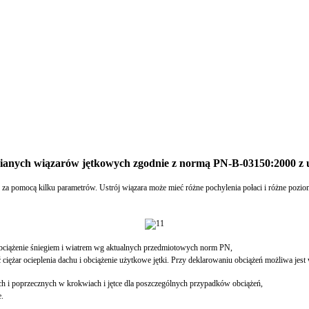
ianych wiązarów jętkowych zgodnie z normą PN-B-03150:2000 z u
 za pomocą kilku parametrów. Ustrój wiązara może mieć różne pochylenia połaci i różne poziom
 obciążenie śniegiem i wiatrem wg aktualnych przedmiotowych norm PN,
iężar ocieplenia dachu i obciążenie użytkowe jętki. Przy deklarowaniu obciążeń możliwa j
 i poprzecznych w krokwiach i jętce dla poszczególnych przypadków obciążeń,
e.