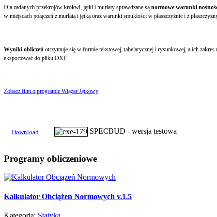
Dla zadanych przekrojów krokwi, jętki i murłaty sprawdzane są
normowe warunki nośnoś
w miejscach połączeń z murłatą i jętką oraz warunki smukłości w płaszczyźnie i z płaszczy
Wyniki obliczeń
otrzymuje się w formie tekstowej, tabelarycznej i rysunkowej, a ich za
eksportować do pliku DXF.
Zobacz film o programie Wiązar Jętkowy
SPECBUD - wersja testowa
Download
Programy
obliczeniowe
Kalkulator Obciążeń Normowych v.1.5
Kategoria:
Statyka