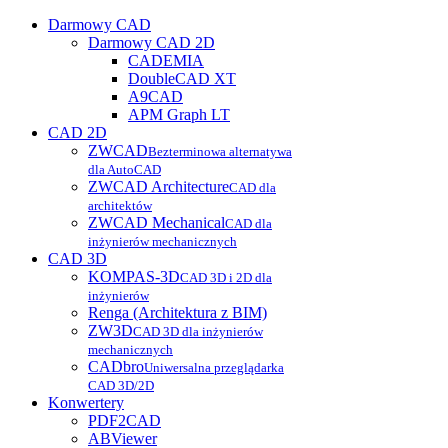
Darmowy CAD
Darmowy CAD 2D
CADEMIA
DoubleCAD XT
A9CAD
APM Graph LT
CAD 2D
ZWCAD
Bezterminowa alternatywa
dla AutoCAD
ZWCAD Architecture
CAD dla
architektów
ZWCAD Mechanical
CAD dla
inżynierów mechanicznych
CAD 3D
KOMPAS-3D
CAD 3D i 2D dla
inżynierów
Renga (Architektura z BIM)
ZW3D
CAD 3D dla inżynierów
mechanicznych
CADbro
Uniwersalna przeglądarka
CAD 3D/2D
Konwertery
PDF2CAD
ABViewer