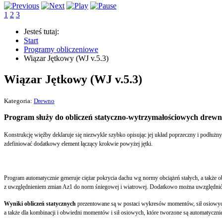
1
2
3
Jesteś tutaj:
Start
Programy obliczeniowe
Wiązar Jętkowy (WJ v.5.3)
Wiązar Jętkowy (WJ v.5.3)
Kategoria:
Drewno
Program służy do obliczeń statyczno-wytrzymałościowych drewn
Konstrukcję więźby deklaruje się niezwykle szybko opisując jej układ poprzeczny i podłużny
zdefiniować dodatkowy element łączący krokwie powyżej jętki.
Program automatycznie generuje ciężar pokrycia dachu wg normy obciążeń stałych, a także
z uwzględnieniem zmian Az1 do norm śniegowej i wiatrowej. Dodatkowo można uwzględnić c
Wyniki obliczeń statycznych
prezentowane są w postaci wykresów momentów, sił osiowych
a także dla kombinacji i obwiedni momentów i sił osiowych, które tworzone są automatyczni