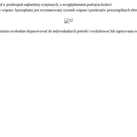
ci
w przekrojach najbardziej wytężonych, z uwzględnieniem podcięcia krokwi
zny wiązara. Sporządzany jest zwymiarowany rysunek wiązara i przekrojów poszczególnych ele
kres można swobodnie dopasowywać do indywidualnych potrzeb i wydrukować lub zapisywania w