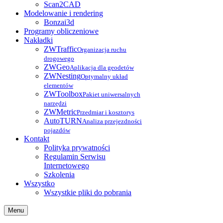
Scan2CAD
Modelowanie i rendering
Bonzai3d
Programy obliczeniowe
Nakładki
ZWTraffic
Organizacja ruchu
drogowego
ZWGeo
Aplikacja dla geodetów
ZWNesting
Optymalny układ
elementów
ZWToolbox
Pakiet uniwersalnych
narzędzi
ZWMetric
Przedmiar i kosztorys
AutoTURN
Analiza przejezdności
pojazdów
Kontakt
Polityka prywatności
Regulamin Serwisu
Internetowego
Szkolenia
Wszystko
Wszystkie pliki do pobrania
Menu