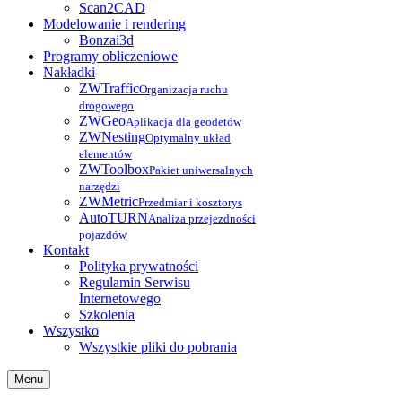
Scan2CAD
Modelowanie i rendering
Bonzai3d
Programy obliczeniowe
Nakładki
ZWTraffic
Organizacja ruchu
drogowego
ZWGeo
Aplikacja dla geodetów
ZWNesting
Optymalny układ
elementów
ZWToolbox
Pakiet uniwersalnych
narzędzi
ZWMetric
Przedmiar i kosztorys
AutoTURN
Analiza przejezdności
pojazdów
Kontakt
Polityka prywatności
Regulamin Serwisu
Internetowego
Szkolenia
Wszystko
Wszystkie pliki do pobrania
Menu