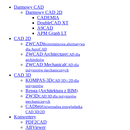
Darmowy CAD
Darmowy CAD 2D
CADEMIA
DoubleCAD XT
A9CAD
APM Graph LT
CAD 2D
ZWCAD
Bezterminowa alternatywa
dla AutoCAD
ZWCAD Architecture
CAD dla
architektów
ZWCAD Mechanical
CAD dla
inżynierów mechanicznych
CAD 3D
KOMPAS-3D
CAD 3D i 2D dla
inżynierów
Renga (Architektura z BIM)
ZW3D
CAD 3D dla inżynierów
mechanicznych
CADbro
Uniwersalna przeglądarka
CAD 3D/2D
Konwertery
PDF2CAD
ABViewer