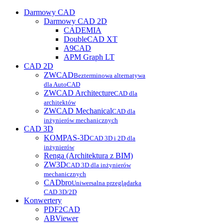
Darmowy CAD
Darmowy CAD 2D
CADEMIA
DoubleCAD XT
A9CAD
APM Graph LT
CAD 2D
ZWCAD
Bezterminowa alternatywa
dla AutoCAD
ZWCAD Architecture
CAD dla
architektów
ZWCAD Mechanical
CAD dla
inżynierów mechanicznych
CAD 3D
KOMPAS-3D
CAD 3D i 2D dla
inżynierów
Renga (Architektura z BIM)
ZW3D
CAD 3D dla inżynierów
mechanicznych
CADbro
Uniwersalna przeglądarka
CAD 3D/2D
Konwertery
PDF2CAD
ABViewer