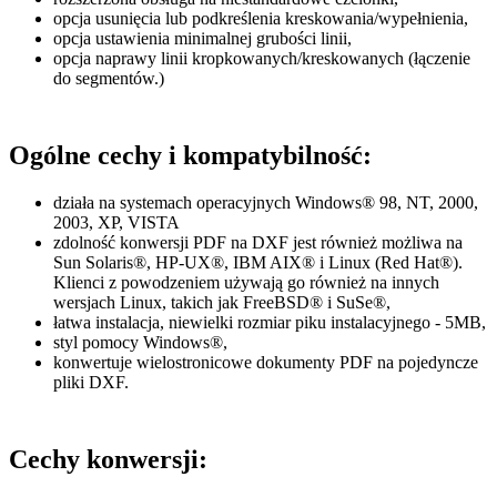
opcja usunięcia lub podkreślenia kreskowania/wypełnienia,
opcja ustawienia minimalnej grubości linii,
opcja naprawy linii kropkowanych/kreskowanych (łączenie
do segmentów.)
Ogólne cechy i kompatybilność:
działa na systemach operacyjnych Windows® 98, NT, 2000,
2003, XP, VISTA
zdolność konwersji PDF na DXF jest również możliwa na
Sun Solaris®, HP-UX®, IBM AIX® i Linux (Red Hat®).
Klienci z powodzeniem używają go również na innych
wersjach Linux, takich jak FreeBSD® i SuSe®,
łatwa instalacja, niewielki rozmiar piku instalacyjnego - 5MB,
styl pomocy Windows®,
konwertuje wielostronicowe dokumenty PDF na pojedyncze
pliki DXF.
Cechy konwersji: