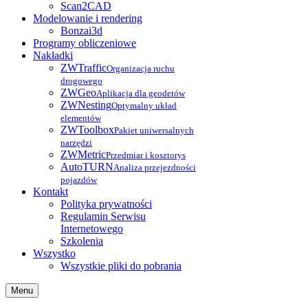
Scan2CAD
Modelowanie i rendering
Bonzai3d
Programy obliczeniowe
Nakładki
ZWTraffic
Organizacja ruchu
drogowego
ZWGeo
Aplikacja dla geodetów
ZWNesting
Optymalny układ
elementów
ZWToolbox
Pakiet uniwersalnych
narzędzi
ZWMetric
Przedmiar i kosztorys
AutoTURN
Analiza przejezdności
pojazdów
Kontakt
Polityka prywatności
Regulamin Serwisu
Internetowego
Szkolenia
Wszystko
Wszystkie pliki do pobrania
Menu