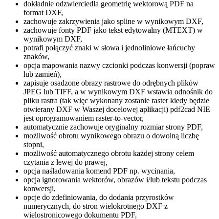
dokładnie odzwierciedla geometrię wektorową PDF na
format DXF,
zachowuje zakrzywienia jako spline w wynikowym DXF,
zachowuje fonty PDF jako tekst edytowalny (MTEXT) w
wynikowym DXF,
potrafi połączyć znaki w słowa i jednoliniowe łańcuchy
znaków,
opcja mapowania nazwy czcionki podczas konwersji (popraw
lub zamień),
zapisuje osadzone obrazy rastrowe do odrębnych plików
JPEG lub TIFF, a w wynikowym DXF wstawia odnośnik do
pliku rastra (tak więc wykonany zostanie raster kiedy będzie
otwierany DXF w Waszej docelowej aplikacji) pdf2cad NIE
jest oprogramowaniem raster-to-vector,
automatycznie zachowuje oryginalny rozmiar strony PDF,
możliwość obrotu wynikowego obrazu o dowolną liczbę
stopni,
możliwość automatycznego obrotu każdej strony celem
czytania z lewej do prawej,
opcja naśladowania komend PDF np. wycinania,
opcja ignorowania wektorów, obrazów i/lub tekstu podczas
konwersji,
opcje do zdefiniowania, do dodania przyrostków
numerycznych, do stron wielokrotnego DXF z
wielostronicowego dokumentu PDF,