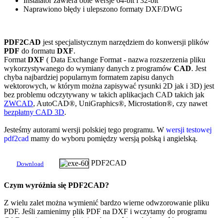
Instalator zawiera obie wersje 64-bit i 32-bit
Naprawiono błędy i ulepszono formaty DXF/
DWG
PDF2CAD
jest specjalistycznym narzędziem do konwersji plików
PDF
do formatu
DXF
.
Format
DXF
( Data Exchange Format - nazwa rozszerzenia pliku
wykorzystywanego do wymiany danych z programów
CAD
. Jest
chyba najbardziej popularnym formatem zapisu danych
wektorowych, w którym można zapisywać rysunki 2D jak i 3D) jest
bez problemu odczytywany w takich aplikacjach CAD takich jak
ZWCAD
, AutoCAD®, UniGraphics®, Microstation®, czy nawet
bezpłatny CAD 3D
.
Jesteśmy autorami wersji polskiej tego programu. W
wersji testowej
pdf2cad
mamy do wyboru pomiędzy wersją polską i angielską.
PDF2CAD
Download
Czym wyróżnia się PDF2CAD?
Z wielu zalet można wymienić bardzo wierne odwzorowanie pliku
PDF. Jeśli zamienimy plik PDF na DXF i wczytamy do programu