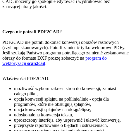
CAD, możemy go spokojnie edytować i wydrukować bez
znaczącej utraty jakości.
Czego nie potrafi PDF2CAD
?
PDF2CAD nie potrafi dokonać konwersji obrazów rastrowych
(czyli np. skanowanych). Potrafi zamienić tylko wektorowe PDFy.
Jeśli szukają Państwo programu potrafiącego zamienić zeskanowane
obrazy do formatu DXF proszę zobaczyć na
program do
wektoryzacji
scan2cad
.
Właściwości PDF2CAD:
możliwość wyboru zakresu stron do konwersji, zamiast
całego pliku,
opcja konwersji splajnu na polilinie/linie - opcja dla
programów, które nie obsługują splajnów,
opcja konwersji splajnów na okrąg/elipsę,
udoskonalona konwersja tekstu,
uproszczony interfejs, aby usprawnić i ułatwić konwersję,
przejrzyste raportowanie o błędach i ostrzeżeniach,
rozszerzona obsługa na niestandardowe czcionki,