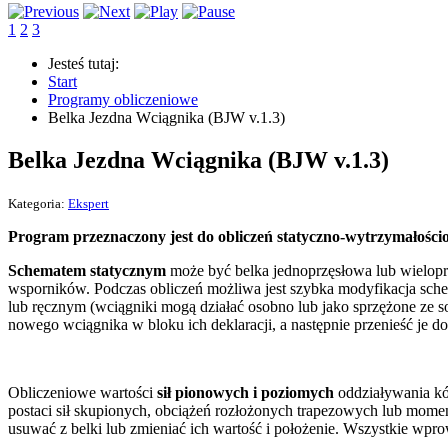
1
2
3
Jesteś tutaj:
Start
Programy obliczeniowe
Belka Jezdna Wciągnika (BJW v.1.3)
Belka Jezdna Wciągnika (BJW v.1.3)
Kategoria:
Ekspert
Program przeznaczony jest do obliczeń statyczno-wytrzymałoś
Schematem statycznym
może być belka jednoprzęsłowa lub wieloprzęs
wsporników. Podczas obliczeń możliwa jest szybka modyfikacja sche
lub ręcznym (wciągniki mogą działać osobno lub jako sprzężone ze 
nowego wciągnika w bloku ich deklaracji, a następnie przenieść je d
Obliczeniowe wartości
sił pionowych i poziomych
oddziaływania kó
postaci sił skupionych, obciążeń rozłożonych trapezowych lub mome
usuwać z belki lub zmieniać ich wartość i położenie. Wszystkie wpr