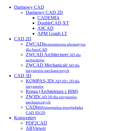
Darmowy CAD
Darmowy CAD 2D
CADEMIA
DoubleCAD XT
A9CAD
APM Graph LT
CAD 2D
ZWCAD
Bezterminowa alternatywa
dla AutoCAD
ZWCAD Architecture
CAD dla
architektów
ZWCAD Mechanical
CAD dla
inżynierów mechanicznych
CAD 3D
KOMPAS-3D
CAD 3D i 2D dla
inżynierów
Renga (Architektura z BIM)
ZW3D
CAD 3D dla inżynierów
mechanicznych
CADbro
Uniwersalna przeglądarka
CAD 3D/2D
Konwertery
PDF2CAD
ABViewer