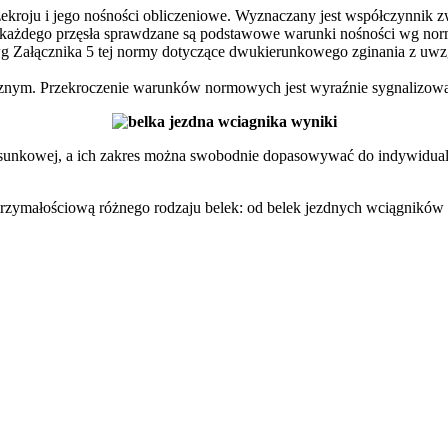
zekroju i jego nośności obliczeniowe. Wyznaczany jest współczynnik z
la każdego przęsła sprawdzane są podstawowe warunki nośności wg n
Załącznika 5 tej normy dotyczące dwukierunkowego zginania z uwzglę
icznym. Przekroczenie warunków normowych jest wyraźnie sygnalizow
 rysunkowej, a ich zakres można swobodnie dopasowywać do indywidual
ytrzymałościową różnego rodzaju belek: od belek jezdnych wciągnik