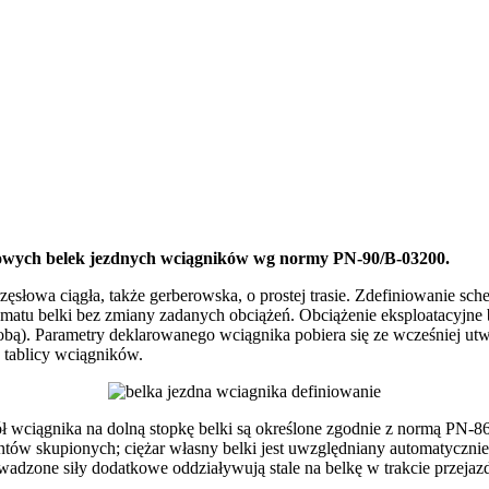
ciowych belek jezdnych wciągników wg normy PN-90/B-03200.
łowa ciągła, także gerberowska, o prostej trasie. Zdefiniowanie schema
matu belki bez zmiany zadanych obciążeń. Obciążenie eksploatacyjne
sobą). Parametry deklarowanego wciągnika pobiera się ze wcześniej u
o tablicy wciągników.
ł wciągnika na dolną stopkę belki są określone zgodnie z normą PN-8
ntów skupionych; ciężar własny belki jest uwzględniany automatyczni
owadzone siły dodatkowe oddziaływują stale na belkę w trakcie przeja