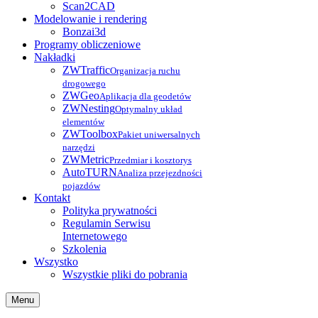
Scan2CAD
Modelowanie i rendering
Bonzai3d
Programy obliczeniowe
Nakładki
ZWTraffic
Organizacja ruchu
drogowego
ZWGeo
Aplikacja dla geodetów
ZWNesting
Optymalny układ
elementów
ZWToolbox
Pakiet uniwersalnych
narzędzi
ZWMetric
Przedmiar i kosztorys
AutoTURN
Analiza przejezdności
pojazdów
Kontakt
Polityka prywatności
Regulamin Serwisu
Internetowego
Szkolenia
Wszystko
Wszystkie pliki do pobrania
Menu