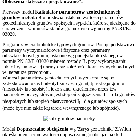
Obliczenia statyczne i projektowanie".
Pierwszy moduł
Kalkulator parametrów geotechnicznych
gruntów metodą B
umożliwia ustalenie wartości parametrów
geotechnicznych gruntów spoistych i sypkich, które są niezbędne do
sprawdzenia warunków stanów granicznych wg normy PN-81/B-
03020.
Program zawiera bibliotekę typowych gruntów. Podaje podstawowe
parametry wytrzymałościowe i fizyczne oraz parametry
odkształcalności gruntu, ustalone wg podejścia określanego w
normie PN-82/B-03020 mianem metody B, przy wykorzystaniu
tablic i rysunków tej normy oraz zależności korelacyjnych podanych
w literaturze przedmiotu.
Wartości parametrów geotechnicznych wyznaczane są po
zadeklarowaniu cech identyfikujących grunt, tj. rodzaju gruntu
(niespoisty lub spoisty) i jego stanu, określonego przez tzw.
parametr wiodący, którym jest stopień zagęszczenia I
- dla gruntów
D
niespoistych lub stopień plastyczności I
- dla gruntów spoistych
L
(może być nim także kąt tarcia wewnętrznego lub spójność).
Moduł
Dopuszczalne obciążenia
wg 'Zarys geotechniki' Z.Wiłun
określa orientacyjne wartości dopuszczalnego obciążenia skał i