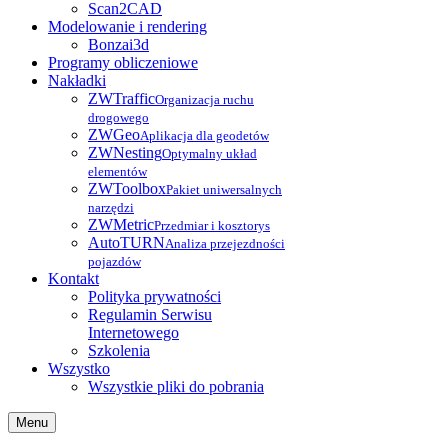
Scan2CAD
Modelowanie i rendering
Bonzai3d
Programy obliczeniowe
Nakładki
ZWTraffic
Organizacja ruchu
drogowego
ZWGeo
Aplikacja dla geodetów
ZWNesting
Optymalny układ
elementów
ZWToolbox
Pakiet uniwersalnych
narzędzi
ZWMetric
Przedmiar i kosztorys
AutoTURN
Analiza przejezdności
pojazdów
Kontakt
Polityka prywatności
Regulamin Serwisu
Internetowego
Szkolenia
Wszystko
Wszystkie pliki do pobrania
Menu