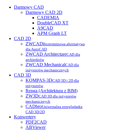
Darmowy CAD
Darmowy CAD 2D
CADEMIA
DoubleCAD XT
A9CAD
APM Graph LT
CAD 2D
ZWCAD
Bezterminowa alternatywa
dla AutoCAD
ZWCAD Architecture
CAD dla
architektów
ZWCAD Mechanical
CAD dla
inżynierów mechanicznych
CAD 3D
KOMPAS-3D
CAD 3D i 2D dla
inżynierów
Renga (Architektura z BIM)
ZW3D
CAD 3D dla inżynierów
mechanicznych
CADbro
Uniwersalna przeglądarka
CAD 3D/2D
Konwertery
PDF2CAD
ABViewer