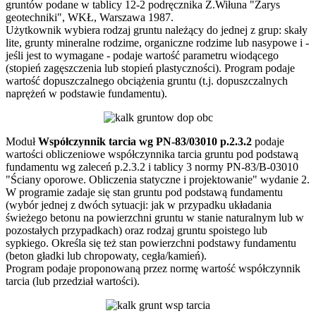
gruntów podane w tablicy 12-2 podręcznika Z.Wiłuna "Zarys
geotechniki", WKŁ, Warszawa 1987.
Użytkownik wybiera rodzaj gruntu należący do jednej z grup: skały
lite, grunty mineralne rodzime, organiczne rodzime lub nasypowe i -
jeśli jest to wymagane - podaje wartość parametru wiodącego
(stopień zagęszczenia lub stopień plastyczności). Program podaje
wartość dopuszczalnego obciążenia gruntu (t.j. dopuszczalnych
naprężeń w podstawie fundamentu).
Moduł
Współczynnik tarcia wg PN-83/03010 p.2.3.2
podaje
wartości obliczeniowe współczynnika tarcia gruntu pod podstawą
fundamentu wg zaleceń p.2.3.2 i tablicy 3 normy PN-83/B-03010
"Ściany oporowe. Obliczenia statyczne i projektowanie" wydanie 2.
W programie zadaje się stan gruntu pod podstawą fundamentu
(wybór jednej z dwóch sytuacji: jak w przypadku układania
świeżego betonu na powierzchni gruntu w stanie naturalnym lub w
pozostałych przypadkach) oraz rodzaj gruntu spoistego lub
sypkiego. Określa się też stan powierzchni podstawy fundamentu
(beton gładki lub chropowaty, cegła/kamień).
Program podaje proponowaną przez normę wartość współczynnik
tarcia (lub przedział wartości).