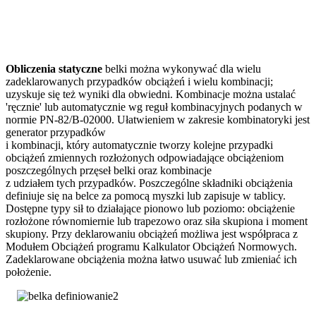
Obliczenia statyczne
belki można wykonywać dla wielu
zadeklarowanych przypadków obciążeń i wielu kombinacji;
uzyskuje się też wyniki dla obwiedni. Kombinacje można ustalać
'ręcznie' lub automatycznie wg reguł kombinacyjnych podanych w
normie PN-82/B-02000. Ułatwieniem w zakresie kombinatoryki jest
generator przypadków
i kombinacji, który automatycznie tworzy kolejne przypadki
obciążeń zmiennych rozłożonych odpowiadające obciążeniom
poszczególnych przęseł belki oraz kombinacje
z udziałem tych przypadków. Poszczególne składniki obciążenia
definiuje się na belce za pomocą myszki lub zapisuje w tablicy.
Dostępne typy sił to działające pionowo lub poziomo: obciążenie
rozłożone równomiernie lub trapezowo oraz siła skupiona i moment
skupiony. Przy deklarowaniu obciążeń możliwa jest współpraca z
Modułem Obciążeń programu Kalkulator Obciążeń Normowych.
Zadeklarowane obciążenia można łatwo usuwać lub zmieniać ich
położenie.