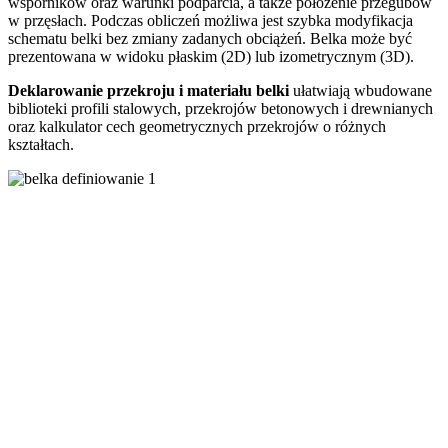
wsporników oraz warunki podparcia, a także położenie przegubów
w przęsłach. Podczas obliczeń możliwa jest szybka modyfikacja
schematu belki bez zmiany zadanych obciążeń. Belka może być
prezentowana w widoku płaskim (2D) lub izometrycznym (3D).
Deklarowanie przekroju i materiału belki
ułatwiają wbudowane
biblioteki profili stalowych, przekrojów betonowych i drewnianych
oraz kalkulator cech geometrycznych przekrojów o różnych
kształtach.