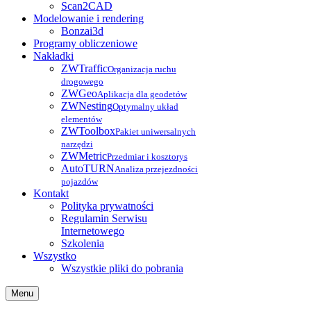
Scan2CAD
Modelowanie i rendering
Bonzai3d
Programy obliczeniowe
Nakładki
ZWTraffic
Organizacja ruchu
drogowego
ZWGeo
Aplikacja dla geodetów
ZWNesting
Optymalny układ
elementów
ZWToolbox
Pakiet uniwersalnych
narzędzi
ZWMetric
Przedmiar i kosztorys
AutoTURN
Analiza przejezdności
pojazdów
Kontakt
Polityka prywatności
Regulamin Serwisu
Internetowego
Szkolenia
Wszystko
Wszystkie pliki do pobrania
Menu