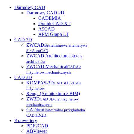
Darmowy CAD
Darmowy CAD 2D
CADEMIA
DoubleCAD XT
A9CAD
APM Graph LT
CAD 2D
ZWCAD
Bezterminowa alternatywa
dla AutoCAD
ZWCAD Architecture
CAD dla
architektów
ZWCAD Mechanical
CAD dla
inżynierów mechanicznych
CAD 3D
KOMPAS-3D
CAD 3D i 2D dla
inżynierów
Renga (Architektura z BIM)
ZW3D
CAD 3D dla inżynierów
mechanicznych
CADbro
Uniwersalna przeglądarka
CAD 3D/2D
Konwertery
PDF2CAD
ABViewer