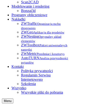
Scan2CAD
Modelowanie i rendering
Bonzai3d
Programy obliczeniowe
Nakładki
ZWTraffic
Organizacja ruchu
drogowego
ZWGeo
Aplikacja dla geodetów
ZWNesting
Optymalny układ
elementów
ZWToolbox
Pakiet uniwersalnych
narzędzi
ZWMetric
Przedmiar i kosztorys
AutoTURN
Analiza przejezdności
pojazdów
Kontakt
Polityka prywatności
Regulamin Serwisu
Internetowego
Szkolenia
Wszystko
Wszystkie pliki do pobrania
Menu