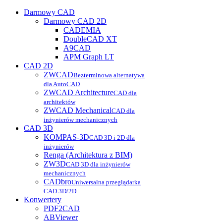
Darmowy CAD
Darmowy CAD 2D
CADEMIA
DoubleCAD XT
A9CAD
APM Graph LT
CAD 2D
ZWCAD
Bezterminowa alternatywa
dla AutoCAD
ZWCAD Architecture
CAD dla
architektów
ZWCAD Mechanical
CAD dla
inżynierów mechanicznych
CAD 3D
KOMPAS-3D
CAD 3D i 2D dla
inżynierów
Renga (Architektura z BIM)
ZW3D
CAD 3D dla inżynierów
mechanicznych
CADbro
Uniwersalna przeglądarka
CAD 3D/2D
Konwertery
PDF2CAD
ABViewer