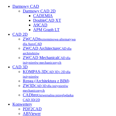
Darmowy CAD
Darmowy CAD 2D
CADEMIA
DoubleCAD XT
A9CAD
APM Graph LT
CAD 2D
ZWCAD
Bezterminowa alternatywa
dla AutoCAD
ZWCAD Architecture
CAD dla
architektów
ZWCAD Mechanical
CAD dla
inżynierów mechanicznych
CAD 3D
KOMPAS-3D
CAD 3D i 2D dla
inżynierów
Renga (Architektura z BIM)
ZW3D
CAD 3D dla inżynierów
mechanicznych
CADbro
Uniwersalna przeglądarka
CAD 3D/2D
Konwertery
PDF2CAD
ABViewer