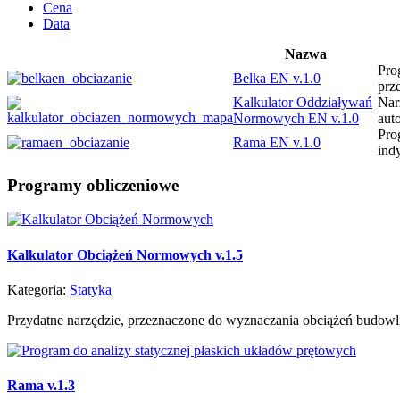
Cena
Data
Nazwa
Pro
Belka EN v.1.0
prz
Kalkulator Oddziaływań
Nar
Normowych EN v.1.0
aut
Pro
Rama EN v.1.0
ind
Programy
obliczeniowe
Kalkulator Obciążeń Normowych v.1.5
Kategoria:
Statyka
Przydatne narzędzie, przeznaczone do wyznaczania obciążeń budowli 
Rama v.1.3