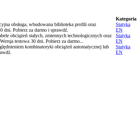
Kategoria
cyjna obsługa, wbudowana biblioteka profili oraz
Statyka
0 dni. Pobierz za darmo i sprawdź.
EN
bele obciążeń stałych, zmiennych technologicznych oraz
Statyka
 Wersja testowa 30 dni. Pobierz za darmo...
EN
zględnieniem kombinatoryki obciążeń automatycznej lub
Statyka
rawdź.
EN