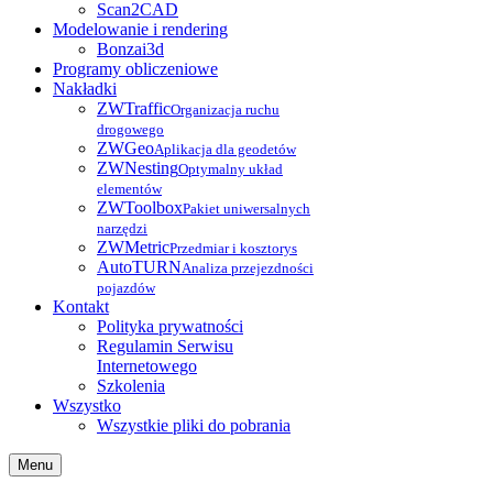
Scan2CAD
Modelowanie i rendering
Bonzai3d
Programy obliczeniowe
Nakładki
ZWTraffic
Organizacja ruchu
drogowego
ZWGeo
Aplikacja dla geodetów
ZWNesting
Optymalny układ
elementów
ZWToolbox
Pakiet uniwersalnych
narzędzi
ZWMetric
Przedmiar i kosztorys
AutoTURN
Analiza przejezdności
pojazdów
Kontakt
Polityka prywatności
Regulamin Serwisu
Internetowego
Szkolenia
Wszystko
Wszystkie pliki do pobrania
Menu