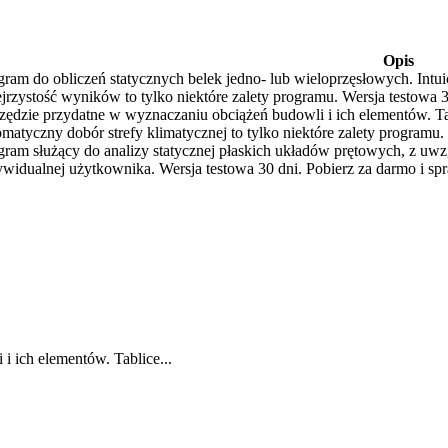
Opis
gram do obliczeń statycznych belek jedno- lub wieloprzęsłowych. Intui
ejrzystość wyników to tylko niektóre zalety programu. Wersja testowa 3
zędzie przydatne w wyznaczaniu obciążeń budowli i ich elementów. Ta
omatyczny dobór strefy klimatycznej to tylko niektóre zalety programu.
gram służący do analizy statycznej płaskich układów prętowych, z uw
ywidualnej użytkownika. Wersja testowa 30 dni. Pobierz za darmo i sp
i ich elementów. Tablice...