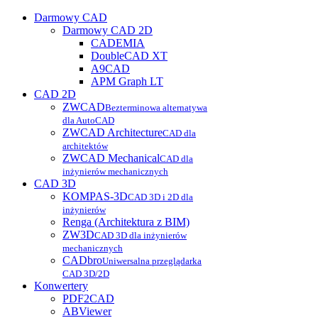
Darmowy CAD
Darmowy CAD 2D
CADEMIA
DoubleCAD XT
A9CAD
APM Graph LT
CAD 2D
ZWCAD
Bezterminowa alternatywa
dla AutoCAD
ZWCAD Architecture
CAD dla
architektów
ZWCAD Mechanical
CAD dla
inżynierów mechanicznych
CAD 3D
KOMPAS-3D
CAD 3D i 2D dla
inżynierów
Renga (Architektura z BIM)
ZW3D
CAD 3D dla inżynierów
mechanicznych
CADbro
Uniwersalna przeglądarka
CAD 3D/2D
Konwertery
PDF2CAD
ABViewer