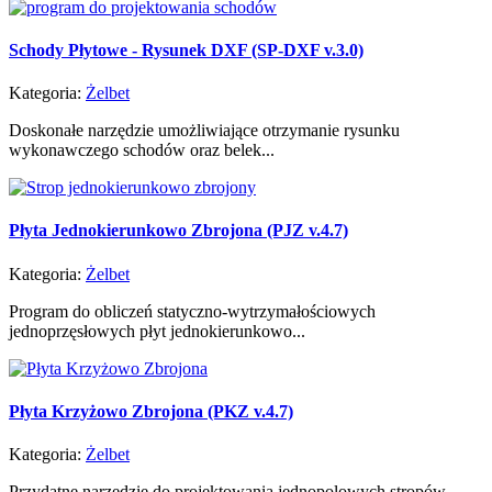
Schody Płytowe - Rysunek DXF (SP-DXF v.3.0)
Kategoria:
Żelbet
Doskonałe narzędzie umożliwiające otrzymanie rysunku
wykonawczego schodów oraz belek...
Płyta Jednokierunkowo Zbrojona (PJZ v.4.7)
Kategoria:
Żelbet
Program do obliczeń statyczno-wytrzymałościowych
jednoprzęsłowych płyt jednokierunkowo...
Płyta Krzyżowo Zbrojona (PKZ v.4.7)
Kategoria:
Żelbet
Przydatne narzędzie do projektowania jednopolowych stropów