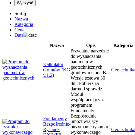
Sortuj
Nazwa
Kategoria
Cena
Data
Nazwa
Opis
Kategoria
Przydatne narzędzie
do wyznaczania
parametrów
Kalkulator
geotechnicznych
Gruntów (KG
Geotechnik
gruntów metodą B.
v.1.2)
Wersja testowa 30
dni. Pobierz za
darmo i sprawdź.
Moduł
współpracujący z
programem
Fundamenty
Bezpośrednie,
Fundamenty
umożliwiający
Bezpośrednie-
otrzymanie rysunku
Rysunek
Geotechnik
wykonawczego
DXF (FB-