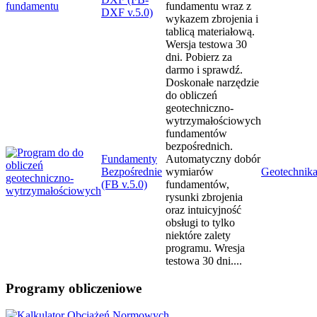
fundamentu wraz z
DXF v.5.0)
wykazem zbrojenia i
tablicą materiałową.
Wersja testowa 30
dni. Pobierz za
darmo i sprawdź.
Doskonałe narzędzie
do obliczeń
geotechniczno-
wytrzymałościowych
fundamentów
bezpośrednich.
Fundamenty
Automatyczny dobór
Bezpośrednie
wymiarów
Geotechnik
(FB v.5.0)
fundamentów,
rysunki zbrojenia
oraz intuicyjność
obsługi to tylko
niektóre zalety
programu. Wresja
testowa 30 dni....
Programy
obliczeniowe