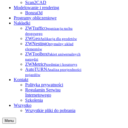
Scan2CAD
Modelowanie i rendering
Bonzai3d
Programy obliczeniowe
Nakładki
ZWTraffic
Organizacja ruchu
drogowego
ZWGeo
Aplikacja dla geodetów
ZWNesting
Optymalny układ
elementów
ZWToolbox
Pakiet uniwersalnych
narzędzi
ZWMetric
Przedmiar i kosztorys
AutoTURN
Analiza przejezdności
pojazdów
Kontakt
Polityka prywatności
Regulamin Serwisu
Internetowego
Szkolenia
Wszystko
Wszystkie pliki do pobrania
Menu