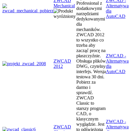
ZWCAD
ZWCAD -
Professional z
Mechanical
Alternatywa
dodatkowymi
dla
narzędziami
AutoCAD
dedykowanymi
dla
mechaników.
ZWCAD 2012
to wszystko co
trzeba aby
zacząć procę na
płaszczyźnie.
ZWCAD -
ZWCAD
Obsługa plików
Alternatywa
2012
DWG, czytelny
dla
interfejs. Wersja
AutoCAD
testowa 30 dni.
Pobierz za
darmo i
sprawdź.
ZWCAD
Classic to
starszy program
CAD, o
klasycznym
ZWCAD -
wyglądzie. Jest
ZWCAD
Alternatywa
to odświeżona