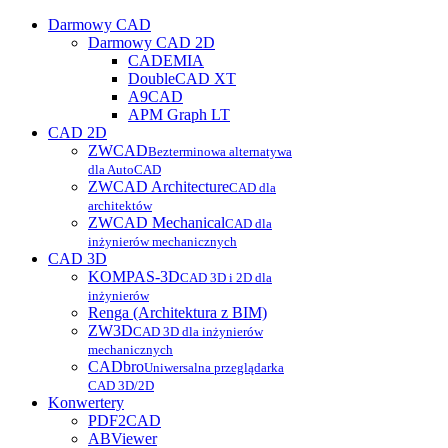
Darmowy CAD
Darmowy CAD 2D
CADEMIA
DoubleCAD XT
A9CAD
APM Graph LT
CAD 2D
ZWCAD
Bezterminowa alternatywa
dla AutoCAD
ZWCAD Architecture
CAD dla
architektów
ZWCAD Mechanical
CAD dla
inżynierów mechanicznych
CAD 3D
KOMPAS-3D
CAD 3D i 2D dla
inżynierów
Renga (Architektura z BIM)
ZW3D
CAD 3D dla inżynierów
mechanicznych
CADbro
Uniwersalna przeglądarka
CAD 3D/2D
Konwertery
PDF2CAD
ABViewer