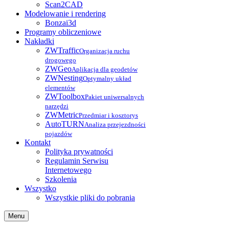
Scan2CAD
Modelowanie i rendering
Bonzai3d
Programy obliczeniowe
Nakładki
ZWTraffic
Organizacja ruchu
drogowego
ZWGeo
Aplikacja dla geodetów
ZWNesting
Optymalny układ
elementów
ZWToolbox
Pakiet uniwersalnych
narzędzi
ZWMetric
Przedmiar i kosztorys
AutoTURN
Analiza przejezdności
pojazdów
Kontakt
Polityka prywatności
Regulamin Serwisu
Internetowego
Szkolenia
Wszystko
Wszystkie pliki do pobrania
Menu