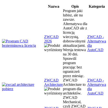
Nazwa
Opis
Kategoria
Program jaki
lubisz, ale na
zawsze.
Alternatywa dla
AutoCAD ale z
licencją
ZWCAD
wieczystą,
ZWCAD -
2026
dobrowolnymi
Alternatywa
aktualizacjami.
dla
Wersja testowa
AutoCAD
na 30 dni.
Sprawdź
program
pracując bez
ograniczeń
przez miesiąc.
ZWCAD
ZWCAD
ZWCAD -
Architecture
Architecture to
Alternatywa
program dla
dla
architektów.
AutoCAD
ZWCAD
Mechanical,
czyli ZWCAD